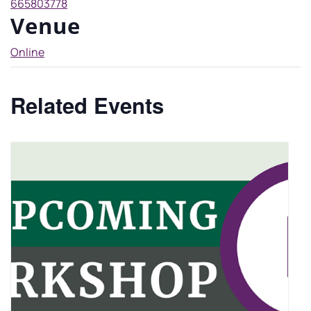
665803778
Venue
Online
Related Events